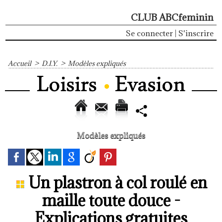
CLUB ABCfeminin
Se connecter
|
S'inscrire
Accueil
>
D.I.Y.
>
Modèles expliqués
Modèles expliqués
Un plastron à col roulé en
maille toute douce -
Explications gratuites