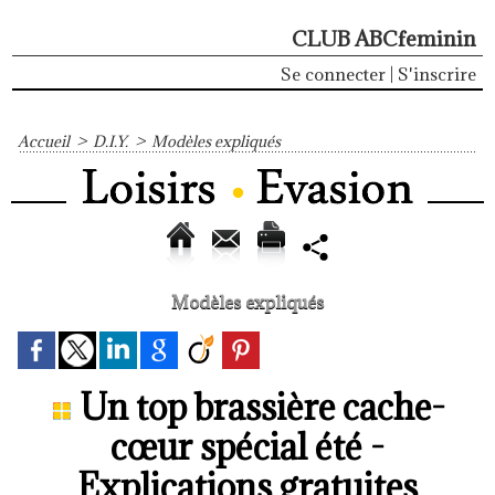
CLUB ABCfeminin
Se connecter
|
S'inscrire
Accueil
>
D.I.Y.
>
Modèles expliqués
Modèles expliqués
Un top brassière cache-
cœur spécial été -
Explications gratuites