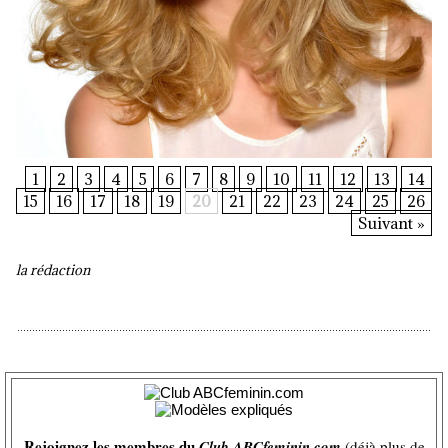
1
2
3
4
5
6
7
8
9
10
11
12
13
14
15
16
17
18
19
20
21
22
23
24
25
26
Suivant »
la rédaction
Rejoignez les membres du
Club ABCfeminin.com
(déjà plus de