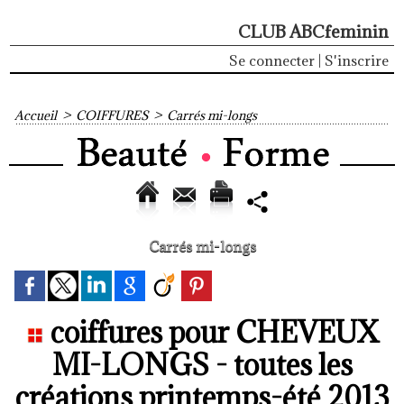
CLUB ABCfeminin
Se connecter
|
S'inscrire
Accueil
>
COIFFURES
>
Carrés mi-longs
Carrés mi-longs
coiffures pour CHEVEUX
MI-LONGS - toutes les
créations printemps-été 2013