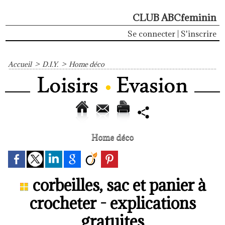
CLUB ABCfeminin
Se connecter
|
S'inscrire
Accueil
>
D.I.Y.
>
Home déco
Home déco
corbeilles, sac et panier à
crocheter - explications
gratuites