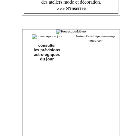
des ateliers mode et décoration.
S'inscrire
>>>
Météo Paris
https://www.my-
meteo.com
consulter
les prévisions
astrologiques
du jour