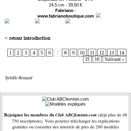
24,5 cm - 39,50 €
Fabriano
-
www.fabrianoboutique.com
<
retour introduction
1
2
3
4
5
6
7
8
9
10
11
12
13
14
15
16
Suivant »
Sybille Renaud
Rejoignez les membres du
Club ABCfeminin.com
(déjà plus de 48
750 inscriptions). Vous pourrez télécharger les explications
gratuites ou consulter des tutoriels de près de 200 modèles