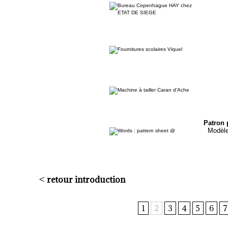
Patron 
Modèle
<
retour introduction
1
2
3
4
5
6
7