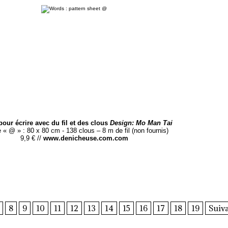
pour écrire avec du fil et des clous
Design: Mo Man Tai
 « @ » : 80 x 80 cm - 138 clous – 8 m de fil (non fournis)
9,9 € //
www.denicheuse.com.com
8
9
10
11
12
13
14
15
16
17
18
19
Suiva