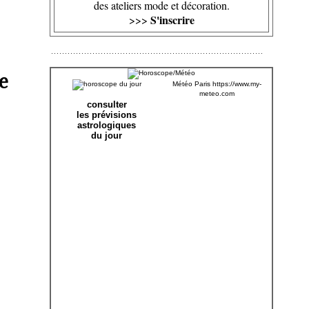
des ateliers mode et décoration.
S'inscrire
>>>
e
Météo Paris
https://www.my-
meteo.com
consulter
les prévisions
astrologiques
du jour