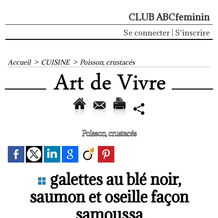
CLUB ABCfeminin
Se connecter
|
S'inscrire
Accueil
>
CUISINE
>
Poisson, crustacés
Poisson, crustacés
galettes au blé noir,
saumon et oseille façon
samoussa