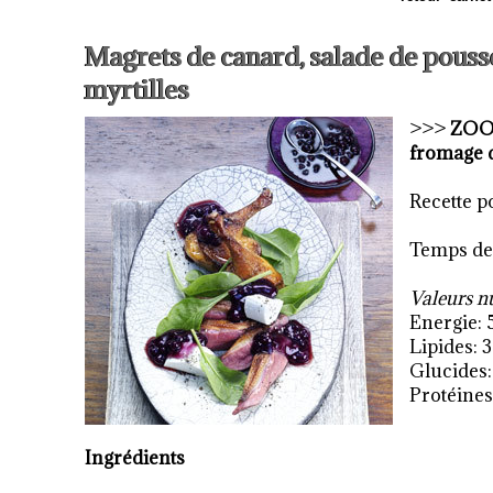
Magrets de canard, salade de pouss
myrtilles
>>>
ZO
fromage d
Recette p
Temps de 
Valeurs nu
Energie: 
Lipides: 3
Glucides:
Protéines:
Ingrédients