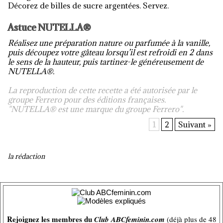
Décorez de billes de sucre argentées. Servez.
Astuce NUTELLA®
Réalisez une préparation nature ou parfumée à la vanille,
puis découpez votre gâteau lorsqu’il est refroidi en 2 dans
le sens de la hauteur, puis tartinez-le généreusement de
NUTELLA
®
.
La reproduction de cette recette a été autorisée par le
groupe Ferrero pour des éditions françaises.
"NUTELLA® est une marque du groupe Ferrero".
1
2
Suivant »
la rédaction
Rejoignez les membres du
Club ABCfeminin.com
(déjà plus de 48