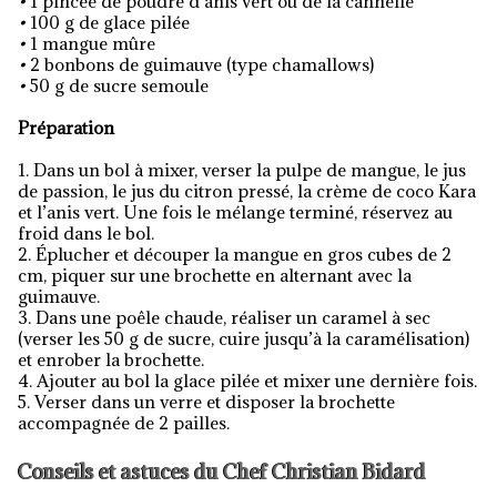
•
1 pincée de poudre d’anis vert ou de la cannelle
•
100 g de glace pilée
•
1 mangue mûre
•
2 bonbons de guimauve (type chamallows)
•
50 g de sucre semoule
Préparation
1. Dans un bol à mixer, verser la pulpe de mangue, le jus
de passion, le jus du citron pressé, la crème de coco Kara
et l’anis vert. Une fois le mélange terminé, réservez au
froid dans le bol.
2. Éplucher et découper la mangue en gros cubes de 2
cm, piquer sur une brochette en alternant avec la
guimauve.
3. Dans une poêle chaude, réaliser un caramel à sec
(verser les 50 g de sucre, cuire jusqu’à la caramélisation)
et enrober la brochette.
4. Ajouter au bol la glace pilée et mixer une dernière fois.
5. Verser dans un verre et disposer la brochette
accompagnée de 2 pailles.
Conseils et astuces du Chef Christian Bidard