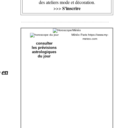
des ateliers mode et décoration.
S'inscrire
>>>
Météo Paris
https://www.my-
meteo.com
consulter
les prévisions
astrologiques
du jour
 en