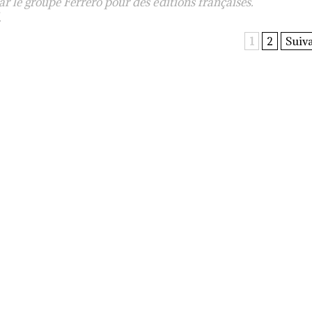
ar le groupe Ferrero pour des éditions françaises.
.
1
2
Suiva