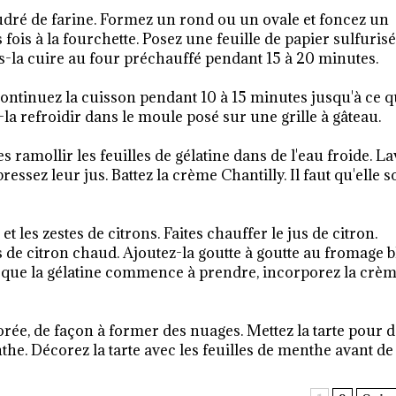
poudré de farine. Formez un rond ou un ovale et foncez un
 fois à la fourchette. Posez une feuille de papier sulfuris
tes-la cuire au four préchauffé pendant 15 à 20 minutes.
t continuez la cuisson pendant 10 à 15 minutes jusqu'à ce q
z-la refroidir dans le moule posé sur une grille à gâteau.
es ramollir les feuilles de gélatine dans de l'eau froide. L
ressez leur jus. Battez la crème Chantilly. Il faut qu'elle so
t les zestes de citrons. Faites chauffer le jus de citron.
us de citron chaud. Ajoutez-la goutte à goutte au fromage b
 que la gélatine commence à prendre, incorporez la crè
dorée, de façon à former des nuages. Mettez la tarte pour 
he. Décorez la tarte avec les feuilles de menthe avant de 