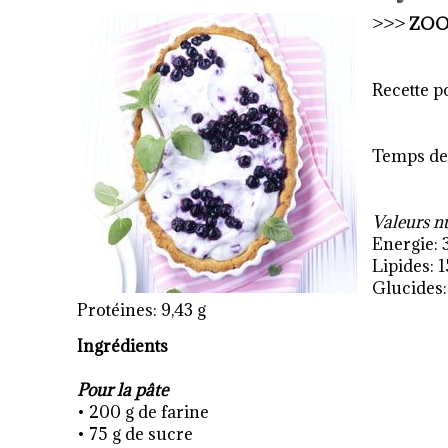
>>>
ZO
Recette p
Temps de 
Valeurs n
Energie: 
Lipides: 1
Glucides:
Protéines: 9,43 g
Ingrédients
Pour la pâte
• 200 g de farine
• 75 g de sucre