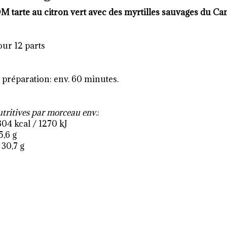
OM
tarte au citron vert avec des myrtilles sauvages du C
our 12 parts
préparation: env. 60 minutes.
utritives par morceau env
.:
304 kcal / 1270 kJ
5,6 g
 30,7 g