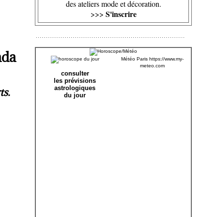
des ateliers mode et décoration.
S'inscrire
>>>
ada
Météo Paris
https://www.my-
meteo.com
consulter
les prévisions
astrologiques
ts.
du jour