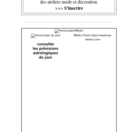
des ateliers mode et décoration.
S'inscrire
>>>
Météo Paris
https://www.my-
meteo.com
consulter
les prévisions
astrologiques
du jour