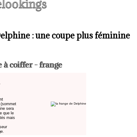
lookings
Delphine : une coupe plus féminine
 à coiffer - frange
nt
x (sommet
ine sera
e que le
ôtés mais
sseur
ge.