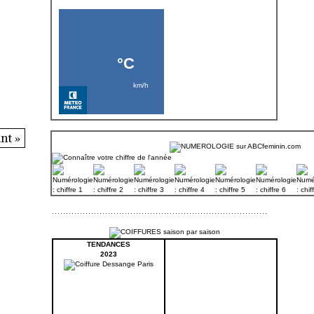
nt »
TENDANCES
2023