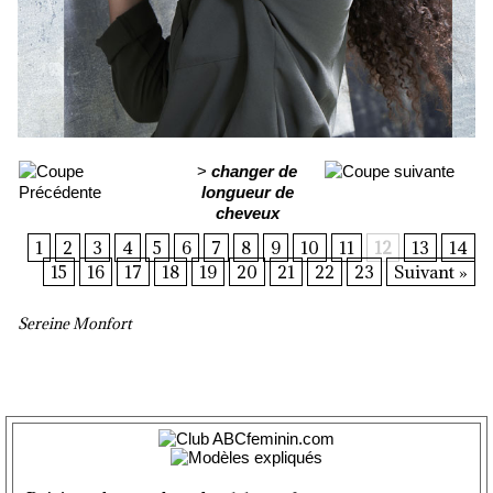
>
changer de
longueur de
cheveux
1
2
3
4
5
6
7
8
9
10
11
12
13
14
15
16
17
18
19
20
21
22
23
Suivant »
Sereine Monfort