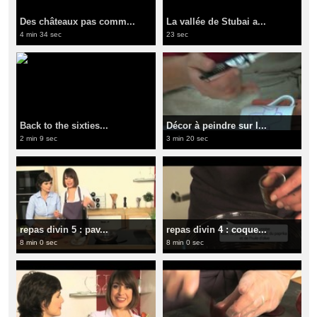
Des châteaux pas comm...
La vallée de Stubai a...
4 min 34 sec
23 sec
Back to the sixties...
Décor à peindre sur l...
2 min 9 sec
3 min 20 sec
repas divin 5 : pav...
repas divin 4 : coque...
8 min 0 sec
8 min 0 sec