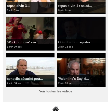
repas divin 3...
repas divin 1 : salad...
8 min 0 sec
8 min 0 sec
'Working Love' ave...
Colin Firth, magistra...
1 min 30 sec
2 min 16 sec
conseils sécurité pou...
'Valentine’s Day' d...
7 min 58 sec
2 min 31 sec
Voir toutes les vidéos