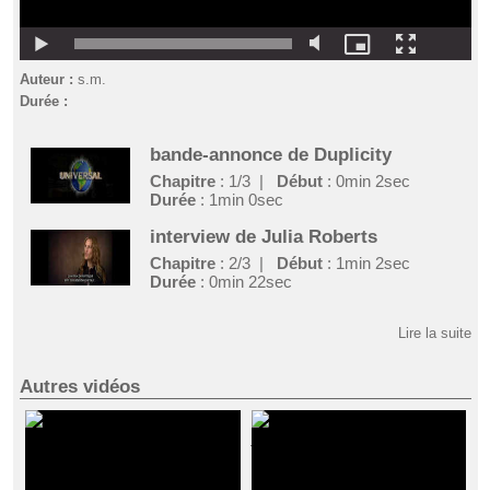
Auteur :
s.m.
Durée :
bande-annonce de Duplicity
Chapitre
: 1/3 |
Début
: 0min 2sec
Durée
: 1min 0sec
interview de Julia Roberts
Chapitre
: 2/3 |
Début
: 1min 2sec
Durée
: 0min 22sec
extrait de Duplicity
Lire la suite
Chapitre
: 3/3 |
Début
: 1min 24sec
Durée
: 0min 30sec
Autres vidéos