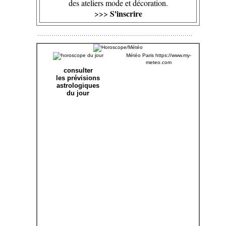
des ateliers mode et décoration.
S'inscrire
>>>
Météo Paris
https://www.my-
meteo.com
consulter
les prévisions
astrologiques
du jour