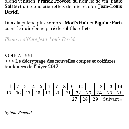
blond vénitien (
Franck
Provost
) du noir lie de vin (
Fabio
Salsa
) et du blond aux reflets de miel et d’or (
Jean-Louis
David
).
Dans la palette plus sombre,
Mod’s Hair
et
Biguine Paris
osent le noir ébène paré de subtils reflets.
Photo : coiffure Jean-Louis David.
VOIR AUSSI :
>>>
Le décryptage des nouvelles coupes et coiffures
tendances de l'hiver 2017
1
2
3
4
5
6
7
8
9
10
11
12
13
14
15
16
17
18
19
20
21
22
23
24
25
26
27
28
29
Suivant »
Sybille Renaud