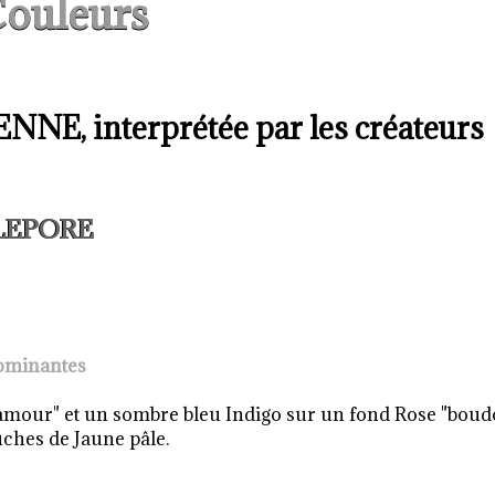
ouleurs
E, interprétée par les créateurs
e LEPORE
ominantes
mour" et un sombre bleu Indigo sur un fond Rose "boud
uches de Jaune pâle.