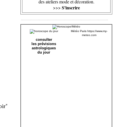
des ateliers mode et décoration.
S'inscrire
>>>
Météo Paris
https://www.my-
meteo.com
consulter
les prévisions
astrologiques
du jour
oir"