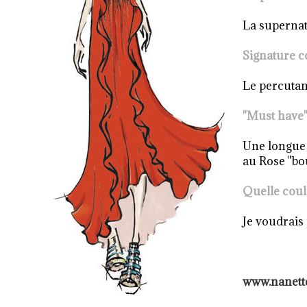
La supernat
Signature c
Le percutan
"Must have" 
Une longue
au R
ose "bo
Quelle coul
Je voudrais
www.nanett