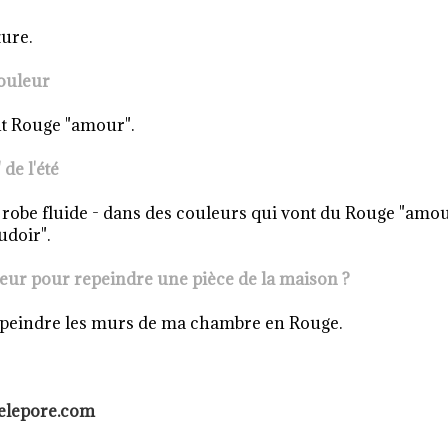
ure.
ouleur
t R
ouge "amour"
.
de l'été
 robe
fluide
-
dans
des couleurs qui vont du
Rouge "amou
udoir"
.
eur pour repeindre une pièce de la maison ?
peindre les
murs de ma chambre
en Rouge
.
elepore.com