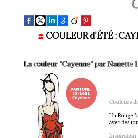
C
COULEUR d'ÉTÉ : CAYENN
La couleur "Cayenne" par Nanett
Couleurs d
Un Rouge "a
avec des to
Inspiration