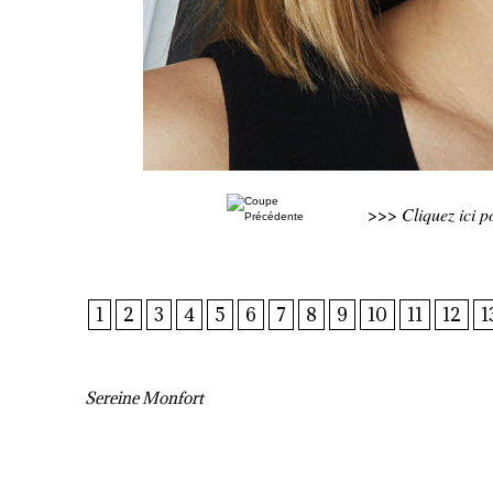
>>>
Cliquez ici 
1
2
3
4
5
6
7
8
9
10
11
12
1
Sereine Monfort