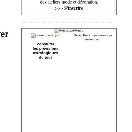
des ateliers mode et décoration.
S'inscrire
>>>
ver
Météo Paris
https://www.my-
meteo.com
consulter
les prévisions
astrologiques
du jour