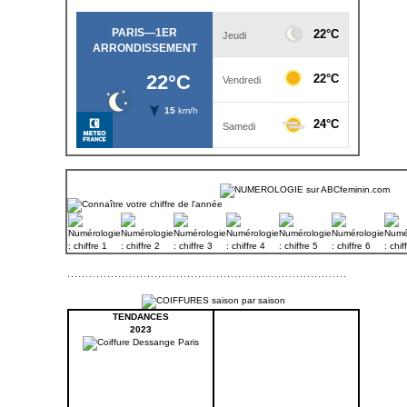
TENDANCES
2023