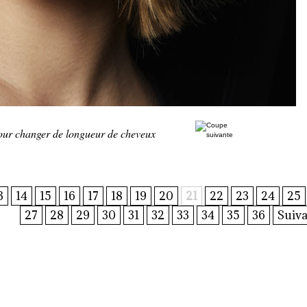
pour changer de longueur de cheveux
3
14
15
16
17
18
19
20
21
22
23
24
25
27
28
29
30
31
32
33
34
35
36
Suiva