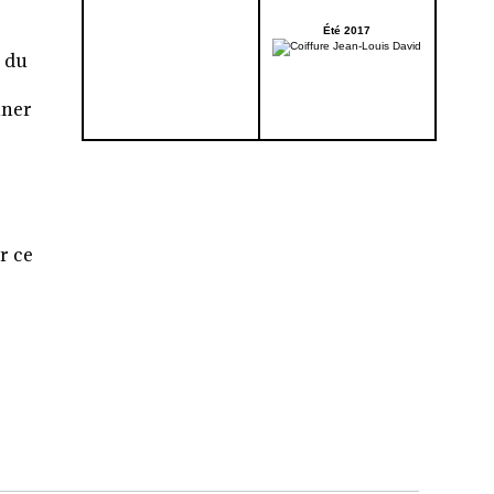
Été 2017
z du
nner
r ce