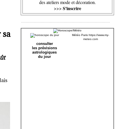
des ateliers mode et décoration.
S'inscrire
>>>
 sa
Météo Paris
https://www.my-
meteo.com
consulter
les prévisions
astrologiques
oût
du jour
Mais