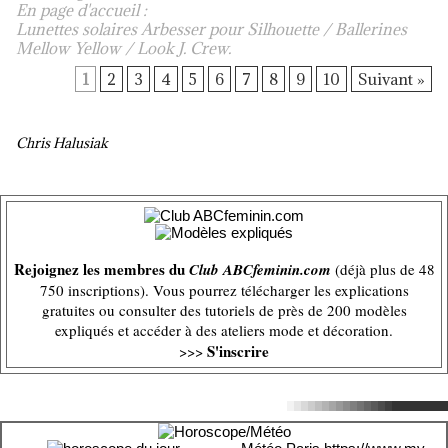
En page d'accueil :
Lunettes solaires Arbesser pour Silhouette / Ballerines
Mellow Yellow / Look J. Crew.
1
2
3
4
5
6
7
8
9
10
Suivant »
Chris Halusiak
Rejoignez les membres du
Club ABCfeminin.com
(déjà plus de 48
750 inscriptions). Vous pourrez télécharger les explications
gratuites ou consulter des tutoriels de près de 200 modèles
expliqués et accéder à des ateliers mode et décoration.
S'inscrire
>>>