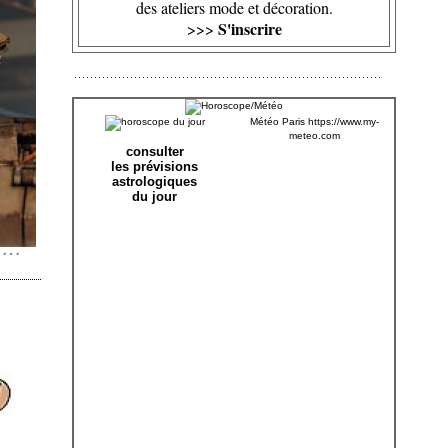
des ateliers mode et décoration.
S'inscrire
>>>
Météo Paris
https://www.my-
meteo.com
consulter
les prévisions
astrologiques
du jour