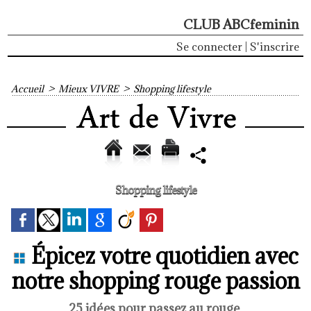
CLUB ABCfeminin
Se connecter
|
S'inscrire
Accueil
>
Mieux VIVRE
>
Shopping lifestyle
Shopping lifestyle
Épicez votre quotidien avec
notre shopping rouge passion
25 idées pour passez au rouge.