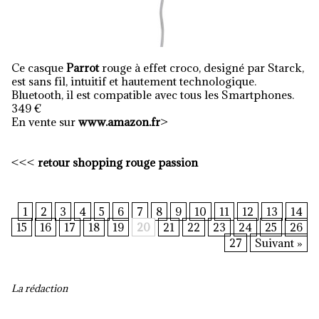
Ce casque
Parrot
rouge à effet croco, designé par Starck,
est sans fil, intuitif et hautement technologique.
Bluetooth, il est compatible avec tous les Smartphones.
349 €
En vente sur
www.amazon.fr
>
<<<
retour shopping rouge passion
1
2
3
4
5
6
7
8
9
10
11
12
13
14
15
16
17
18
19
20
21
22
23
24
25
26
27
Suivant »
La rédaction