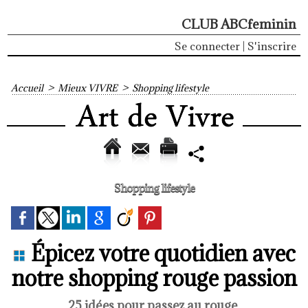
CLUB ABCfeminin
Se connecter
|
S'inscrire
Accueil
>
Mieux VIVRE
>
Shopping lifestyle
Shopping lifestyle
Épicez votre quotidien avec
notre shopping rouge passion
25 idées pour passez au rouge.