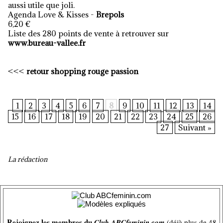
aussi utile que joli.
Agenda Love & Kisses -
Brepols
6,20 €
Liste des 280 points de vente à retrouver sur
www.bureau-vallee.fr
<<<
retour shopping rouge passion
1
2
3
4
5
6
7
8
9
10
11
12
13
14
15
16
17
18
19
20
21
22
23
24
25
26
27
Suivant »
La rédaction
Rejoignez les membres du
Club ABCfeminin.com
(déjà plus de 48