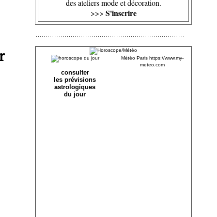
des ateliers mode et décoration.
S'inscrire
>>>
r
Météo Paris
https://www.my-
meteo.com
consulter
les prévisions
astrologiques
du jour