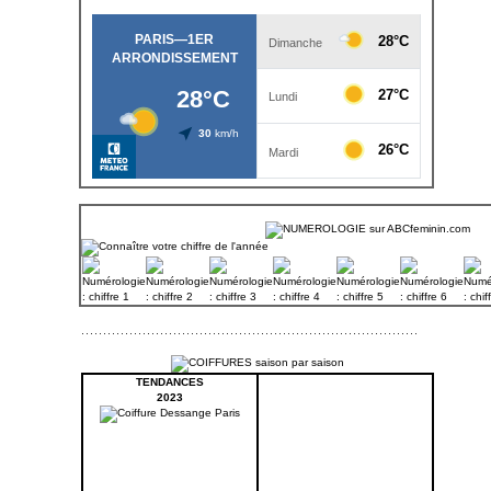
TENDANCES
2023