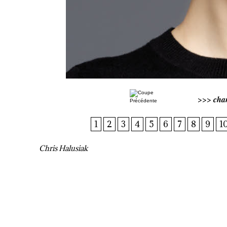
>>>
cha
1
2
3
4
5
6
7
8
9
1
Chris Halusiak