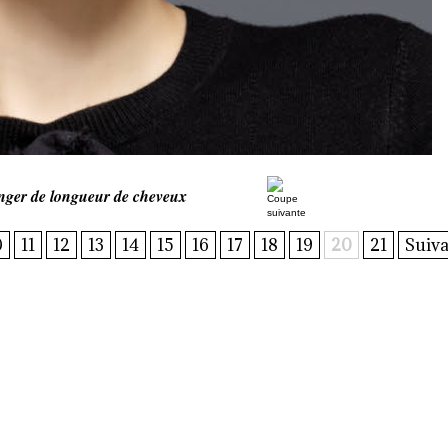
nger de longueur de cheveux
0
11
12
13
14
15
16
17
18
19
20
21
Suiva