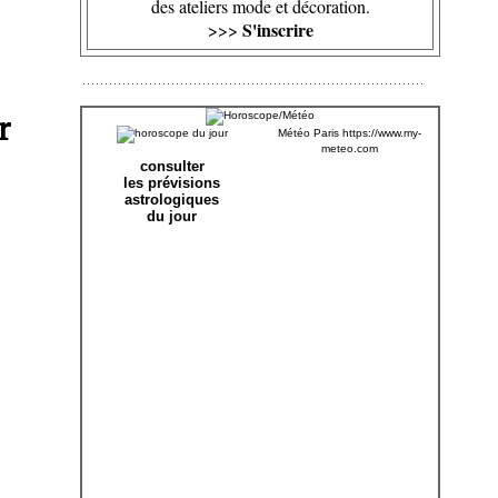
des ateliers mode et décoration.
S'inscrire
>>>
r
Météo Paris
https://www.my-
meteo.com
consulter
les prévisions
astrologiques
du jour