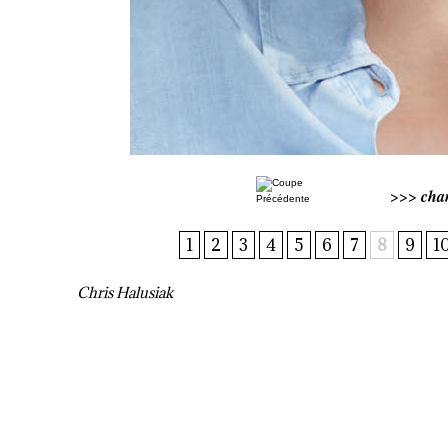
>>>
cha
1
2
3
4
5
6
7
8
9
1
Chris Halusiak