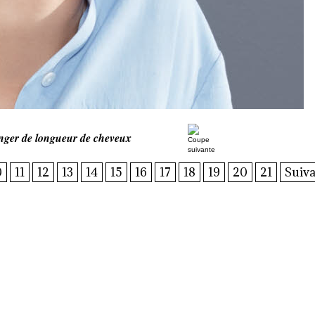
nger de longueur de cheveux
0
11
12
13
14
15
16
17
18
19
20
21
Suiva