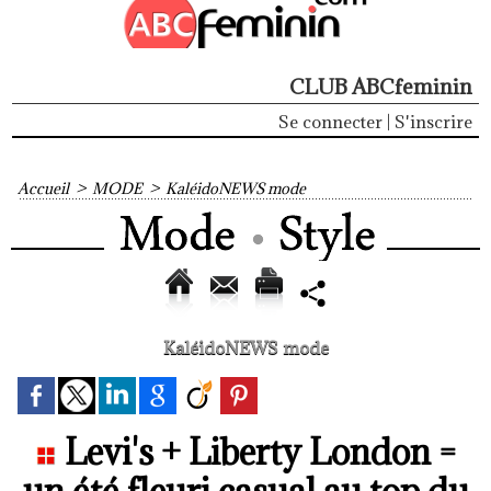
CLUB ABCfeminin
Se connecter
|
S'inscrire
Accueil
>
MODE
>
KaléidoNEWS mode
KaléidoNEWS mode
Levi's + Liberty London =