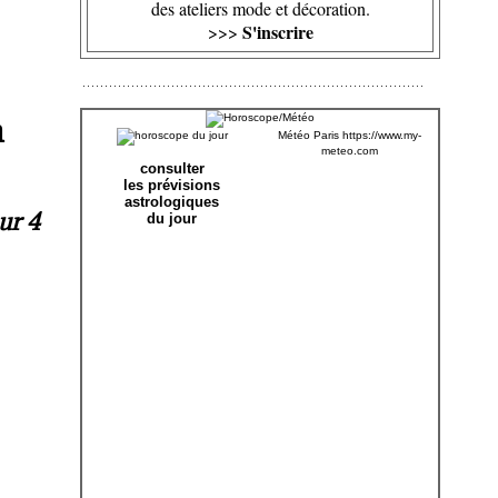
des ateliers mode et décoration.
S'inscrire
>>>
n
Météo Paris
https://www.my-
meteo.com
consulter
les prévisions
astrologiques
ur 4
du jour