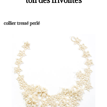
ton des frivolités
collier tressé perlé