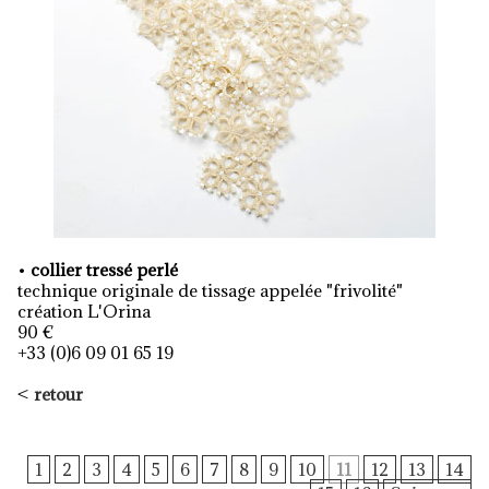
•
collier tressé perlé
technique originale de tissage appelée "frivolité"
création L'Orina
90 €
+33 (0)6 09 01 65 19
<
retour
1
2
3
4
5
6
7
8
9
10
11
12
13
14