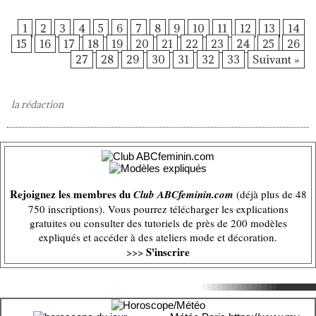
1
2
3
4
5
6
7
8
9
10
11
12
13
14
15
16
17
18
19
20
21
22
23
24
25
26
27
28
29
30
31
32
33
Suivant »
la rédaction
Rejoignez les membres du
Club ABCfeminin.com
(déjà plus de 48
750 inscriptions). Vous pourrez télécharger les explications
gratuites ou consulter des tutoriels de près de 200 modèles
expliqués et accéder à des ateliers mode et décoration.
S'inscrire
>>>