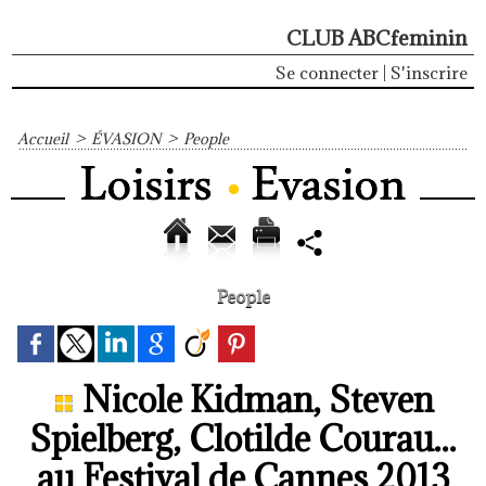
CLUB ABCfeminin
Se connecter
|
S'inscrire
Accueil
>
ÉVASION
>
People
People
Nicole Kidman, Steven
Spielberg, Clotilde Courau...
au Festival de Cannes 2013