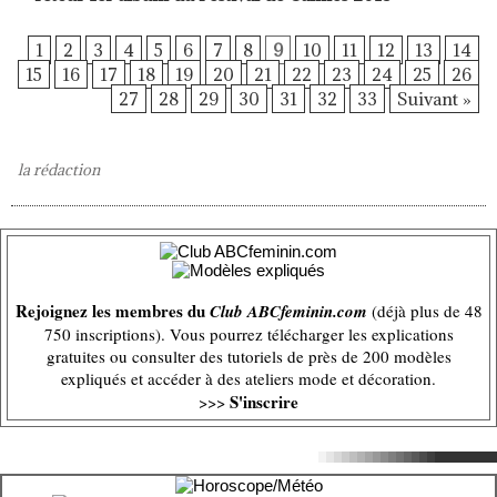
1
2
3
4
5
6
7
8
9
10
11
12
13
14
15
16
17
18
19
20
21
22
23
24
25
26
27
28
29
30
31
32
33
Suivant »
la rédaction
Rejoignez les membres du
Club ABCfeminin.com
(déjà plus de 48
750 inscriptions). Vous pourrez télécharger les explications
gratuites ou consulter des tutoriels de près de 200 modèles
expliqués et accéder à des ateliers mode et décoration.
S'inscrire
>>>