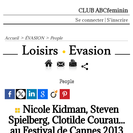
CLUB ABCfeminin
Se connecter
|
S'inscrire
Accueil
>
ÉVASION
>
People
People
Nicole Kidman, Steven
Spielberg, Clotilde Courau...
au Festival de Cannes 2013