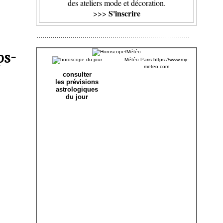
des ateliers mode et décoration.
S'inscrire
>>>
ps-
Météo Paris
https://www.my-
meteo.com
consulter
les prévisions
astrologiques
du jour