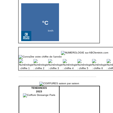
TENDANCES
2023