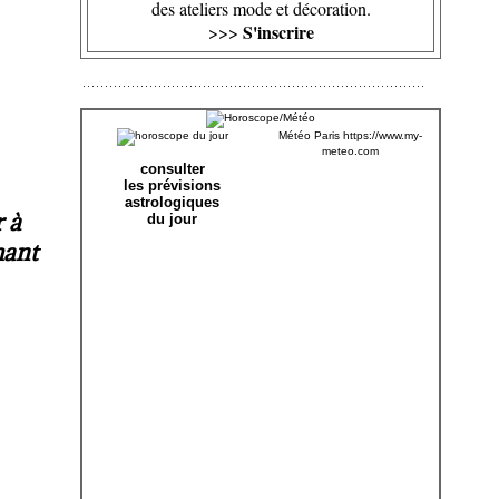
des ateliers mode et décoration.
S'inscrire
>>>
Météo Paris
https://www.my-
meteo.com
consulter
les prévisions
astrologiques
r à
du jour
hant