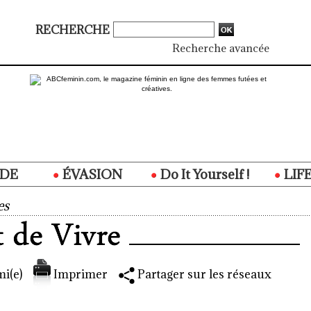
RECHERCHE
Recherche avancée
DE
ÉVASION
Do It Yourself !
LIF
es
i(e)
Imprimer
Partager sur les réseaux