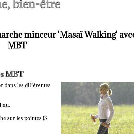
e, bien-être
rche minceur 'Masaï Walking' ave
MBT
res MBT
r dans les différentes
d nu.
he sur les pointes (3