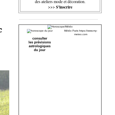
des ateliers mode et décoration.
S'inscrire
>>>
c
Météo Paris
https://www.my-
meteo.com
consulter
les prévisions
astrologiques
du jour