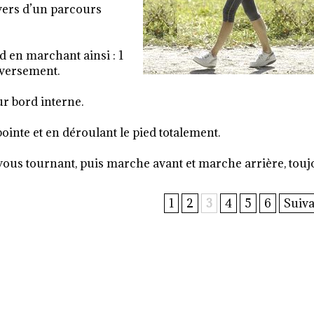
avers d’un parcours
d en marchant ainsi : 1
inversement.
ur bord interne.
ointe et en déroulant le pied totalement.
ous tournant, puis marche avant et marche arrière, touj
1
2
3
4
5
6
Suiva