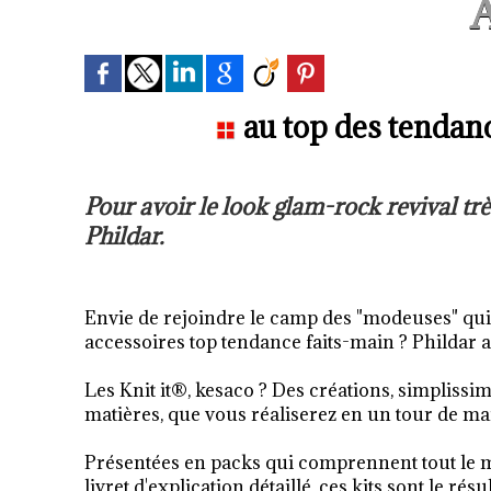
A
au top des tendance
Pour avoir le look glam-rock revival trè
Phildar.
Envie de rejoindre le camp des "modeuses" qui
accessoires top tendance faits-main ? Phildar 
Les Knit it®, kesaco ? Des créations, simplissi
matières, que vous réaliserez en 
Présentées en packs qui comprennent tout le mat
livret d'explication détaillé, ces kits sont le r