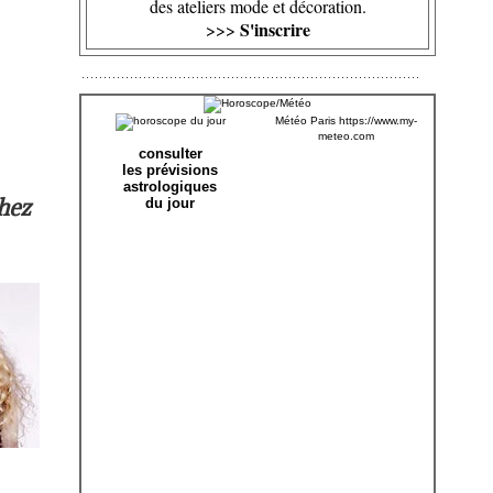
des ateliers mode et décoration.
S'inscrire
>>>
Météo Paris
https://www.my-
meteo.com
consulter
les prévisions
astrologiques
chez
du jour