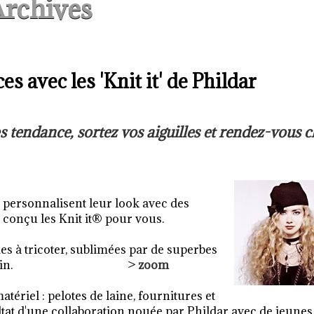
rchives
s avec les 'Knit it' de Phildar
s tendance, sortez vos aiguilles et rendez-vous 
 personnalisent leur look avec des
a conçu les Knit it® pour vous.
mes à tricoter, sublimées par de superbes
un tour de main. >
zoom
ériel : pelotes de laine, fournitures et
ésultat d'une collaboration nouée par Phildar avec de jeunes