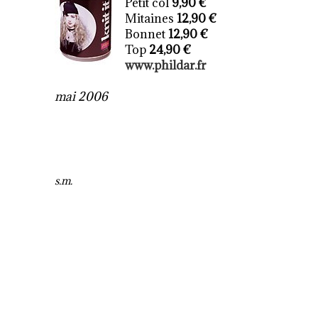
Petit col
9,90 €
Mitaines
12,90 €
Bonnet
12,90 €
Top
24,90 €
www.phildar.fr
mai 2006
s.m.