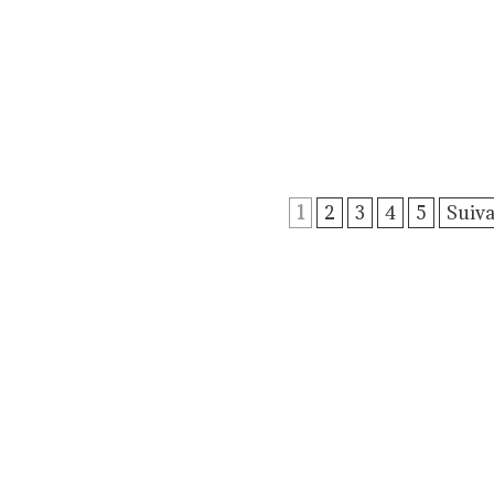
1
2
3
4
5
Suiva