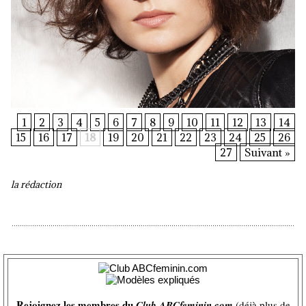
1
2
3
4
5
6
7
8
9
10
11
12
13
14
15
16
17
18
19
20
21
22
23
24
25
26
27
Suivant »
la rédaction
Rejoignez les membres du
Club ABCfeminin.com
(déjà plus de