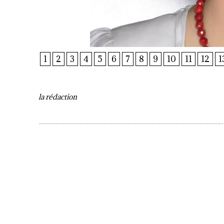
1
2
3
4
5
6
7
8
9
10
11
12
1
la rédaction