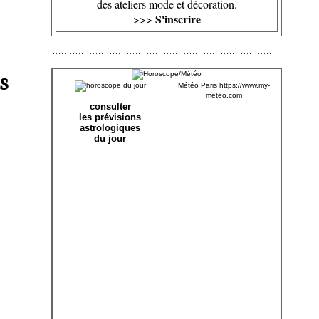
des ateliers mode et décoration.
S'inscrire
>>>
s
Météo Paris
https://www.my-
meteo.com
consulter
les prévisions
astrologiques
du jour