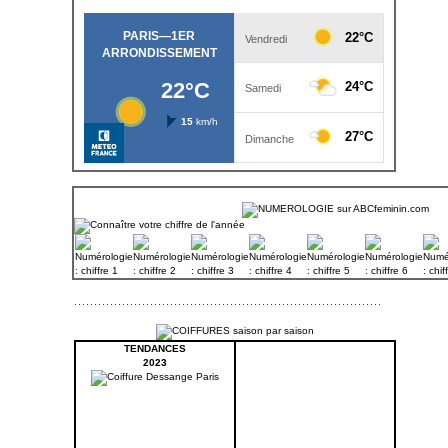
TENDANCES
2023