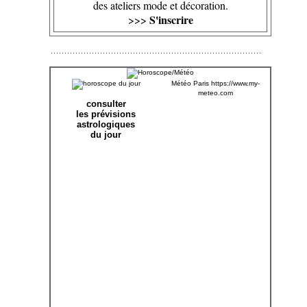
des ateliers mode et décoration.
S'inscrire
>>>
Météo Paris
https://www.my-
meteo.com
consulter
les prévisions
astrologiques
du jour