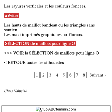
Les rayures verticales et les couleurs foncées.
à éviter
Les hauts de maillot bandeau ou les triangles sans
soutien.
Les maxi imprimés graphiques ou floraux.
SÉLECTION de maillots pour ligne O
>>>
VOIR la SÉLECTION de maillots pour ligne O
<
RETOUR toutes les silhouettes
1
2
3
4
5
6
7
8
Suivant »
Chris Halusiak