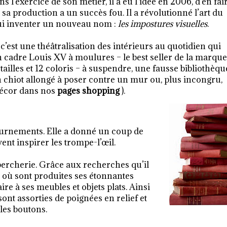
s l'exercice de son métier, il a eu l’idée en 2006, d’en fai
t sa production a un succès fou. Il a révolutionné l’art du
lui inventer un nouveau nom :
les impostures visuelles
.
 c’est une théâtralisation des intérieurs au quotidien qui
 un cadre Louis XV à moulures – le best seller de la marque
tailles et 12 coloris – à suspendre, une fausse bibliothèqu
n chiot allongé à poser contre un mur ou, plus incongru,
 décor dans nos
pages shopping
).
ournements. Elle a donné un coup de
ent inspirer les trompe-l’œil.
percherie. Grâce aux recherches qu’il
e où sont produites ses étonnantes
re à ses meubles et objets plats. Ainsi
t assorties de poignées en relief et
bles boutons.