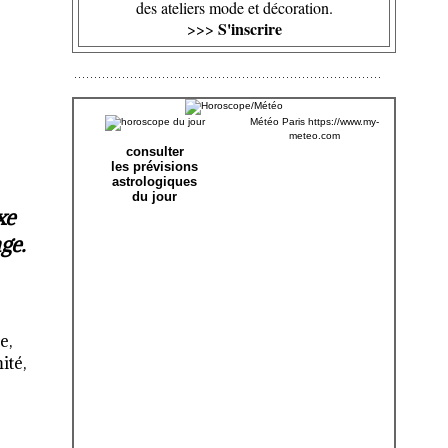
des ateliers mode et décoration.
S'inscrire
>>>
Météo Paris
https://www.my-
meteo.com
consulter
les prévisions
astrologiques
du jour
xe
ge.
e,
ité,