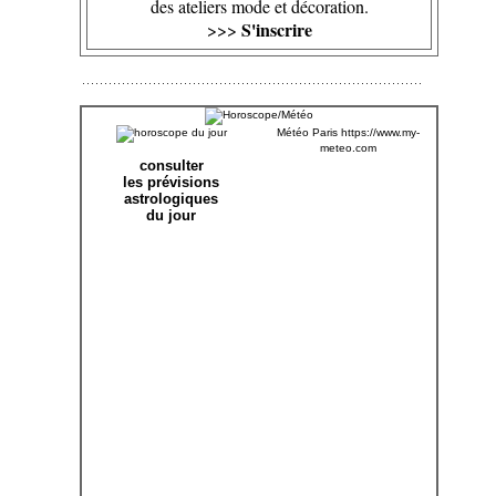
des ateliers mode et décoration.
S'inscrire
>>>
Météo Paris
https://www.my-
meteo.com
consulter
les prévisions
astrologiques
du jour