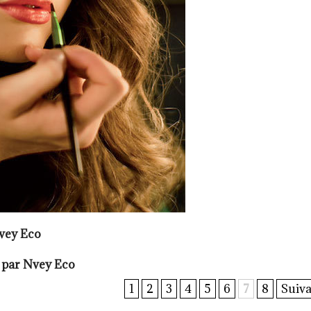
Nvey Eco
o par Nvey Eco
1
2
3
4
5
6
7
8
Suiva