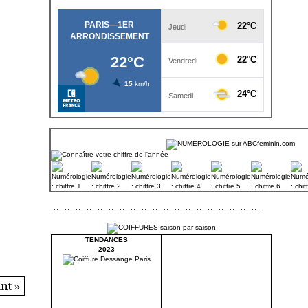
TENDANCES
2023
nt »