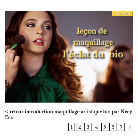
<
retour introduction maquillage artistique bio par Nvey
Eco
1
2
3
4
5
6
7
8