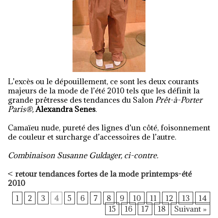
L’excès ou le dépouillement, ce sont les deux courants
majeurs de la mode de l’été 2010 tels que les définit la
grande prêtresse des tendances du Salon
Prêt-à-Porter
Paris®,
Alexandra Senes
.
Camaïeu nude, pureté des lignes d’un côté, foisonnement
de couleur et surcharge d’accessoires de l’autre.
Combinaison Susanne Guldager, ci-contre.
<
retour tendances fortes de la mode printemps-été
2010
1
2
3
4
5
6
7
8
9
10
11
12
13
14
15
16
17
18
Suivant »