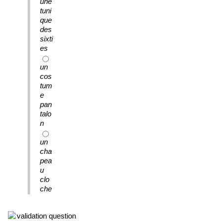
une
tuni
que
des
sixti
es
un
cos
tum
e
pan
talo
n
un
cha
pea
u
clo
che