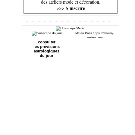
des ateliers mode et décoration.
S'inscrire
>>>
Météo Paris
https://www.my-
meteo.com
consulter
les prévisions
astrologiques
du jour