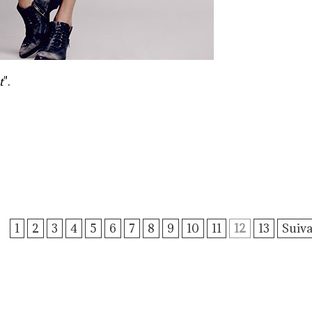
t
".
1
2
3
4
5
6
7
8
9
10
11
12
13
Suiva