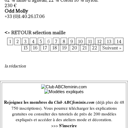
62 % laine d’agneau, 22 % Coton 16 % nylon.
230 €
Odd Molly
+33 (0)1.40.26.17.06
<
•
RETOUR sélection maille
1
2
3
4
5
6
7
8
9
10
11
12
13
14
15
16
17
18
19
20
21
22
Suivant »
la rédaction
Rejoignez les membres du
Club ABCfeminin.com
(déjà plus de 48
750 inscriptions). Vous pourrez télécharger les explications
gratuites ou consulter des tutoriels de près de 200 modèles
expliqués et accéder à des ateliers mode et décoration.
S'inscrire
>>>