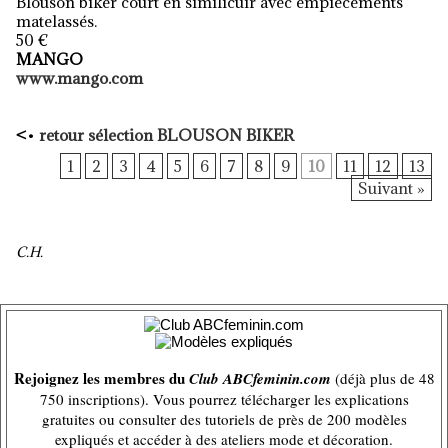
Blouson biker court
en similicuir avec empiècements
matelassés.
50 €
MANGO
www.mango.com
<
•
retour sélection BLOUSON BIKER
1
2
3
4
5
6
7
8
9
10
11
12
13
Suivant »
C.H.
Rejoignez les membres du
Club ABCfeminin.com
(déjà plus de 48
750 inscriptions). Vous pourrez télécharger les explications
gratuites ou consulter des tutoriels de près de 200 modèles
expliqués et accéder à des ateliers mode et décoration.