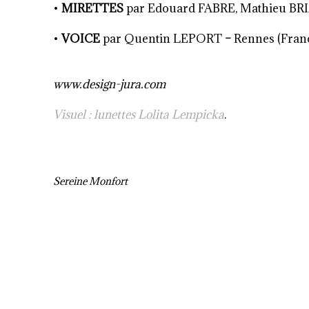
•
MIRETTES
par Edouard FABRE, Mathieu BRIA
•
VOICE
par Quentin LEPORT
–
Rennes (Fran
www.design-jura.com
Visuel : lunettes Lolita Lempicka
.
Sereine Monfort