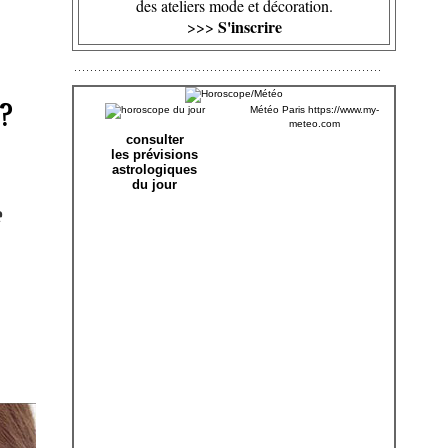
des ateliers mode et décoration.
S'inscrire
>>>
?
Météo Paris
https://www.my-
meteo.com
consulter
les prévisions
astrologiques
du jour